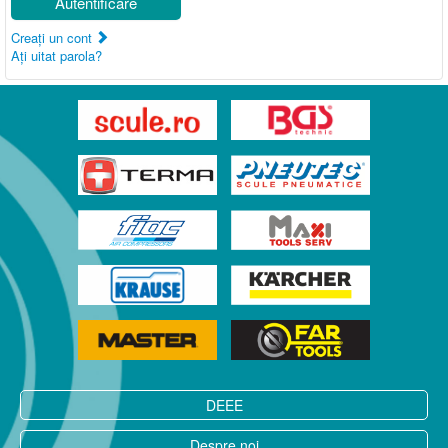
Autentificare
Creaţi un cont
Aţi uitat parola?
DEEE
Despre noi