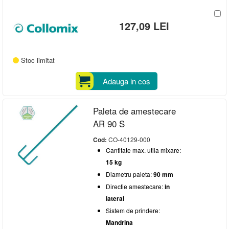
127,09 LEI
Stoc limitat
Adauga in cos
Paleta de amestecare
AR 90 S
Cod:
CO-40129-000
Cantitate max. utila mixare:
15 kg
Diametru paleta:
90 mm
Directie amestecare:
in
lateral
Sistem de prindere:
Mandrina