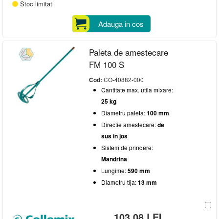
Stoc limitat
Adauga in cos
Paleta de amestecare
FM 100 S
Cod:
CO-40882-000
Cantitate max. utila mixare:
25 kg
Diametru paleta:
100 mm
Directie amestecare:
de
sus in jos
Sistem de prindere:
Mandrina
Lungime:
590 mm
Diametru tija:
13 mm
103,08 LEI