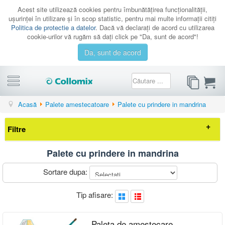
Acest site utilizează cookies pentru îmbunătăţirea funcţionalităţii,
uşurinţei în utilizare şi în scop statistic, pentru mai multe informaţii citiţi
Politica de protectie a datelor
. Dacă vă declaraţi de acord cu utilizarea
cookie-urilor vă rugăm să daţi click pe "Da, sunt de acord"!
Da, sunt de acord
CATEGORII
Acasă
Palete amestecatoare
Palete cu prindere in mandrina
PROMOTII
Filtre
CATALOAGE
SERVICE
Palete cu prindere in mandrina
Elimina filtrele
CONTACT
Sortare dupa:
AUTENTIFICARE
Preț
Tip afisare:
-
Tip materiale
Paleta de amestecare
lichide(fluide)
(5)