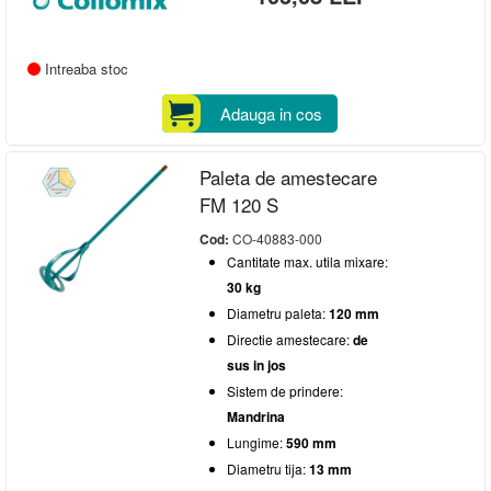
Intreaba stoc
Adauga in cos
Paleta de amestecare
FM 120 S
Cod:
CO-40883-000
Cantitate max. utila mixare:
30 kg
Diametru paleta:
120 mm
Directie amestecare:
de
sus in jos
Sistem de prindere:
Mandrina
Lungime:
590 mm
Diametru tija:
13 mm