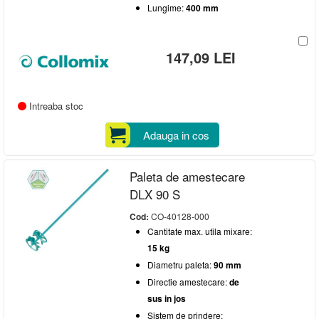
Lungime:
400 mm
147,09 LEI
Intreaba stoc
Adauga in cos
Paleta de amestecare
DLX 90 S
Cod:
CO-40128-000
Cantitate max. utila mixare:
15 kg
Diametru paleta:
90 mm
Directie amestecare:
de
sus in jos
Sistem de prindere: