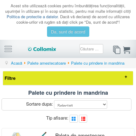
Acest site utilizează cookies pentru îmbunătăţirea funcţionalităţii,
uşurinţei în utilizare şi în scop statistic, pentru mai multe informaţii citiţi
Politica de protectie a datelor
. Dacă vă declaraţi de acord cu utilizarea
cookie-urilor vă rugăm să daţi click pe "Da, sunt de acord"!
Da, sunt de acord
CATEGORII
Acasă
Palete amestecatoare
Palete cu prindere in mandrina
PROMOTII
Filtre
CATALOAGE
SERVICE
Palete cu prindere in mandrina
Elimina filtrele
CONTACT
Sortare dupa:
AUTENTIFICARE
Preț
Tip afisare:
-
Tip materiale
Paleta de amestecare
compacte(grele)
(5)