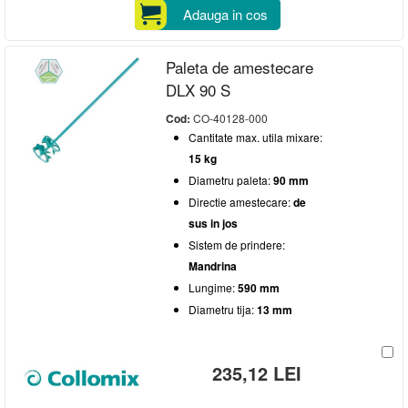
Adauga in cos
Paleta de amestecare
DLX 90 S
Cod:
CO-40128-000
Cantitate max. utila mixare:
15 kg
Diametru paleta:
90 mm
Directie amestecare:
de
sus in jos
Sistem de prindere:
Mandrina
Lungime:
590 mm
Diametru tija:
13 mm
235,12 LEI