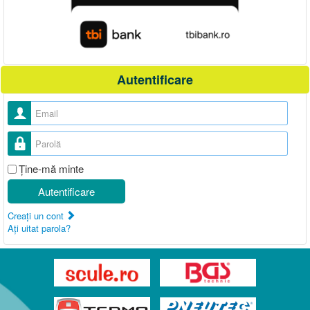
Autentificare
Nume utilizator
Parolă
Ţine-mă minte
Autentificare
Creaţi un cont
Aţi uitat parola?