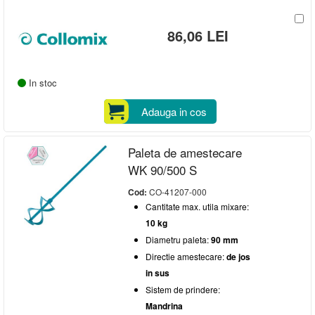
86,06 LEI
In stoc
Adauga in cos
Paleta de amestecare
WK 90/500 S
Cod:
CO-41207-000
Cantitate max. utila mixare:
10 kg
Diametru paleta:
90 mm
Directie amestecare:
de jos
in sus
Sistem de prindere:
Mandrina