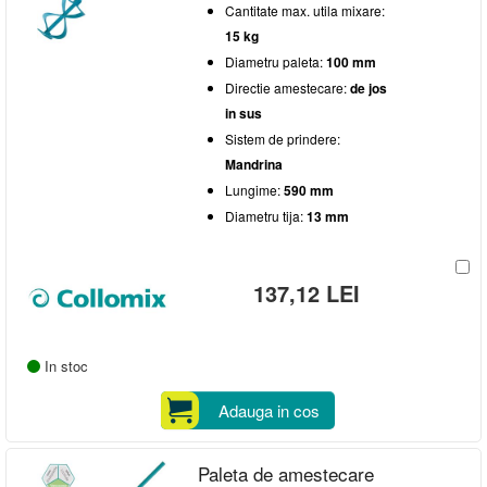
Cantitate max. utila mixare:
15 kg
Diametru paleta:
100 mm
Directie amestecare:
de jos
in sus
Sistem de prindere:
Mandrina
Lungime:
590 mm
Diametru tija:
13 mm
137,12 LEI
In stoc
Adauga in cos
Paleta de amestecare