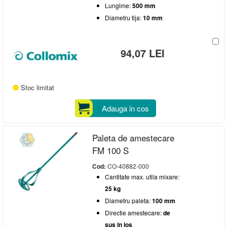
Lungime:
500 mm
Diametru tija:
10 mm
94,07 LEI
Stoc limitat
Adauga in cos
Paleta de amestecare
FM 100 S
Cod:
CO-40882-000
Cantitate max. utila mixare:
25 kg
Diametru paleta:
100 mm
Directie amestecare:
de
sus in jos