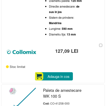
Diametru paleta:
120 mm
Directie amestecare:
de
sus in jos
Sistem de prindere:
Mandrina
Lungime:
590 mm
Diametru tija:
13 mm
127,09 LEI
Stoc limitat
Adauga in cos
Paleta de amestecare
WK 100 S
Cod:
CO-41258-000