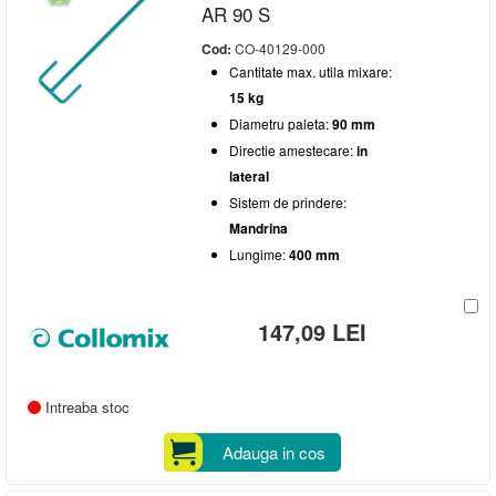
AR 90 S
Cod:
CO-40129-000
Cantitate max. utila mixare:
15 kg
Diametru paleta:
90 mm
Directie amestecare:
in
lateral
Sistem de prindere:
Mandrina
Lungime:
400 mm
147,09 LEI
Intreaba stoc
Adauga in cos