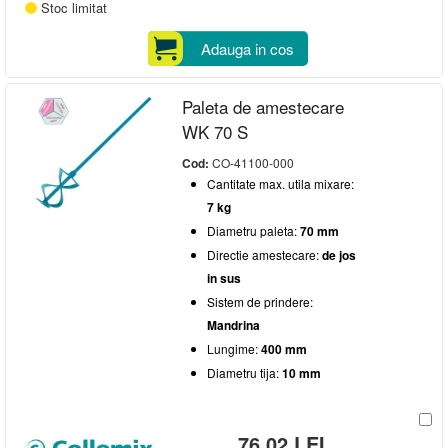
Stoc limitat
Adauga in cos
Paleta de amestecare
WK 70 S
Cod:
CO-41100-000
Cantitate max. utila mixare:
7 kg
Diametru paleta:
70 mm
Directie amestecare:
de jos
in sus
Sistem de prindere:
Mandrina
Lungime:
400 mm
Diametru tija:
10 mm
76,02 LEI