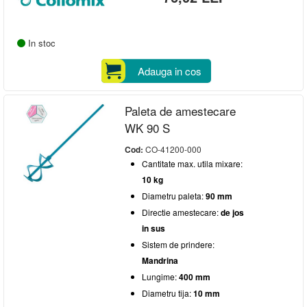
In stoc
Adauga in cos
Paleta de amestecare
WK 90 S
Cod:
CO-41200-000
Cantitate max. utila mixare:
10 kg
Diametru paleta:
90 mm
Directie amestecare:
de jos
in sus
Sistem de prindere:
Mandrina
Lungime:
400 mm
Diametru tija:
10 mm