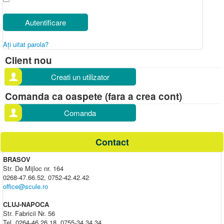
Autentificare
Aţi uitat parola?
Client nou
Creati un utilizator
Comanda ca oaspete (fara a crea cont)
Comanda
Contact
BRASOV
Str. De Mijloc nr. 164
0268-47.66.52, 0752-42.42.42
office@scule.ro
CLUJ-NAPOCA
Str. Fabricii Nr. 56
Tel. 0264-46.26.18, 0755-34.34.34