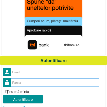
Autentificare
Nume utilizator
Parolă
Ţine-mă minte
Autentificare