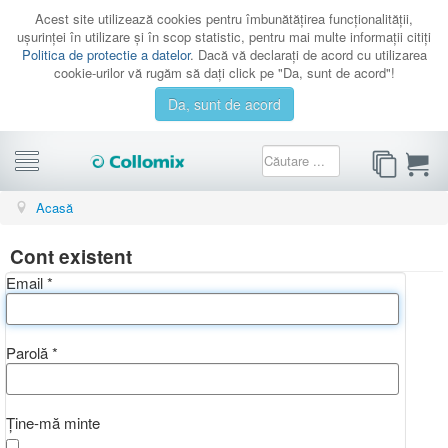
Acest site utilizează cookies pentru îmbunătăţirea funcţionalităţii,
uşurinţei în utilizare şi în scop statistic, pentru mai multe informaţii citiţi
Politica de protectie a datelor
. Dacă vă declaraţi de acord cu utilizarea
cookie-urilor vă rugăm să daţi click pe "Da, sunt de acord"!
Da, sunt de acord
CATEGORII
Acasă
PROMOTII
Cont existent
CATALOAGE
Email
*
SERVICE
CONTACT
Parolă
*
AUTENTIFICARE
Ține-mă minte