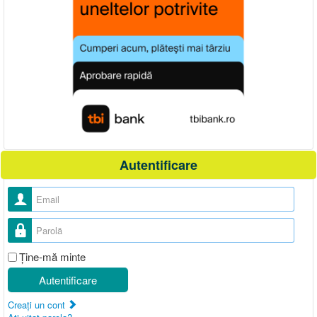
Autentificare
Nume utilizator
Parolă
Ţine-mă minte
Autentificare
Creaţi un cont