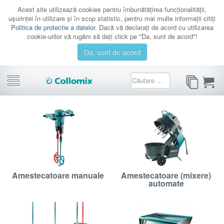
Acest site utilizează cookies pentru îmbunătăţirea funcţionalităţii,
uşurinţei în utilizare şi în scop statistic, pentru mai multe informaţii citiţi
Politica de protectie a datelor
. Dacă vă declaraţi de acord cu utilizarea
cookie-urilor vă rugăm să daţi click pe "Da, sunt de acord"!
Da, sunt de acord
CATEGORII
PROMOTII
CATALOAGE
SERVICE
CONTACT
Amestecatoare manuale
Amestecatoare (mixere)
AUTENTIFICARE
automate