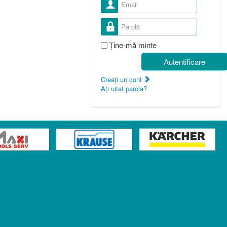
Nume utilizator
Parolă
Ţine-mă minte
Autentificare
Creaţi un cont
Aţi uitat parola?