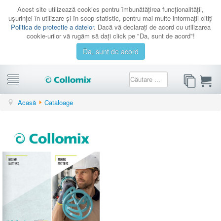
Acest site utilizează cookies pentru îmbunătăţirea funcţionalităţii,
uşurinţei în utilizare şi în scop statistic, pentru mai multe informaţii citiţi
Politica de protectie a datelor
. Dacă vă declaraţi de acord cu utilizarea
cookie-urilor vă rugăm să daţi click pe "Da, sunt de acord"!
Da, sunt de acord
CATEGORII
Acasă
Cataloage
PROMOTII
CATALOAGE
SERVICE
CONTACT
AUTENTIFICARE