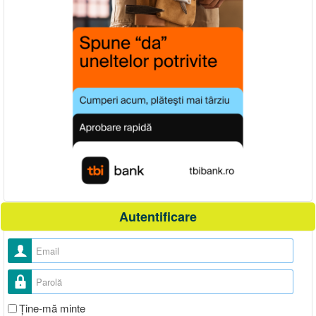
Autentificare
Nume utilizator
Parolă
Ţine-mă minte