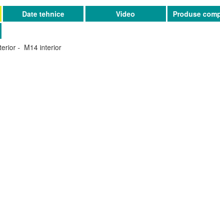
Date tehnice
Video
Produse comp
erior - M14 interior