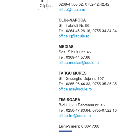
0268-47.66.52, 0752-42.42.42
office@scule.ro
CLUJ-NAPOCA
Str. Fabricii Nr. 56
Tel. 0264-46.26.18, 0755-34.34.34
office.cj@scule.ro
MEDIAS
Sos. Sibiului nr. 45
Tel. 0369-44.57.66
office.medias@scule.ro
TARGU MURES
Str. Gheorghe Doja nr. 107
Tel. 0265-26.44.33, 0755-35.35.35
office.ms@scule.ro
TIMISOARA
B-dul Liviu Rebreanu nr. 15
Tel. 0256-47.80.64, 0755-07.22.10
office.tm@scule.ro
Luni-Vineri: 8:00-17:00