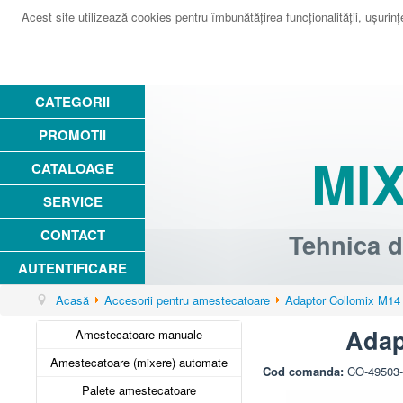
Acest site utilizează cookies pentru îmbunătăţirea funcţionalităţii, uşurinţei
CATEGORII
PROMOTII
MI
CATALOAGE
SERVICE
CONTACT
Tehnica d
AUTENTIFICARE
Acasă
Accesorii pentru amestecatoare
Adaptor Collomix M14 in
Adap
Amestecatoare manuale
Amestecatoare (mixere) automate
Cod comanda:
CO-49503
Palete amestecatoare