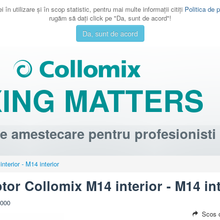
 în utilizare şi în scop statistic, pentru mai multe informaţii citiţi
Politica de p
rugăm să daţi click pe "Da, sunt de acord"!
Da, sunt de acord
XING MATTERS
e amestecare pentru profesionisti
terior - M14 interior
tor Collomix M14 interior - M14 int
-000
Scos d