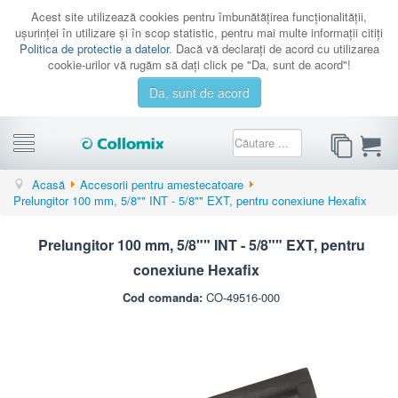
Acest site utilizează cookies pentru îmbunătăţirea funcţionalităţii,
uşurinţei în utilizare şi în scop statistic, pentru mai multe informaţii citiţi
Politica de protectie a datelor
. Dacă vă declaraţi de acord cu utilizarea
cookie-urilor vă rugăm să daţi click pe "Da, sunt de acord"!
Da, sunt de acord
CATEGORII
Acasă
Accesorii pentru amestecatoare
Prelungitor 100 mm, 5/8"" INT - 5/8"" EXT, pentru conexiune Hexafix
PROMOTII
CATALOAGE
Prelungitor 100 mm, 5/8"" INT - 5/8"" EXT, pentru
SERVICE
conexiune Hexafix
CONTACT
Cod comanda:
CO-49516-000
AUTENTIFICARE