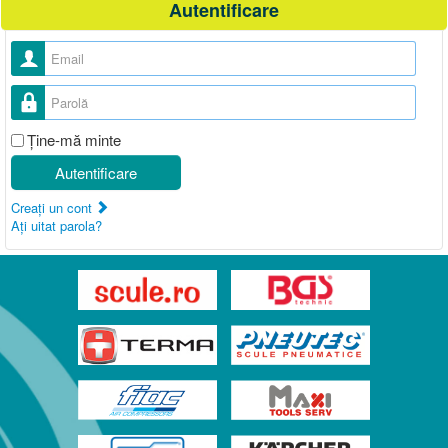
Autentificare
Nume utilizator
Parolă
Ţine-mă minte
Autentificare
Creaţi un cont
Aţi uitat parola?