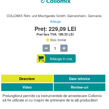
COLLOMIX Rühr- und Mischgeräte GmbH, Gaimersheim, Germania
Adauga
Preț:
229,09
LEI
Pret fara TVA:
189,33
LEI
Stoc limitat
Adauga in cos
Descriere
Date tehnice
Video
Review-uri
Prelungitorul permite ca instrumentele de amestecare Collomix
să fie utilizate si cu mașini de antrenare de la alți producători