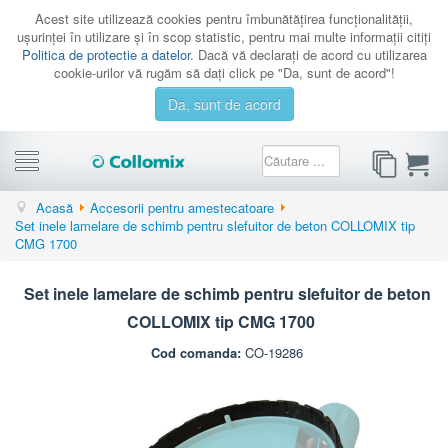
Acest site utilizează cookies pentru îmbunătăţirea funcţionalităţii,
uşurinţei în utilizare şi în scop statistic, pentru mai multe informaţii citiţi
Politica de protectie a datelor
. Dacă vă declaraţi de acord cu utilizarea
cookie-urilor vă rugăm să daţi click pe "Da, sunt de acord"!
Da, sunt de acord
CATEGORII
Acasă
Accesorii pentru amestecatoare
Set inele lamelare de schimb pentru slefuitor de beton COLLOMIX tip
PROMOTII
CMG 1700
CATALOAGE
Set inele lamelare de schimb pentru slefuitor de beton
SERVICE
COLLOMIX tip CMG 1700
CONTACT
Cod comanda:
CO-19286
AUTENTIFICARE