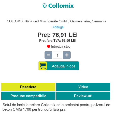
COLLOMIX Rühr- und Mischgeräte GmbH, Gaimersheim, Germania
Adauga
Preț:
76,91
LEI
Pret fara TVA:
63,56
LEI
Intreaba stoc
Adauga in cos
Descriere
Video
Produse compatibile
Review-uri
Setul de inele lamelare Collomix este proiectat pentru polizorul de
beton CMG 1700 pentru lucru fără praf.