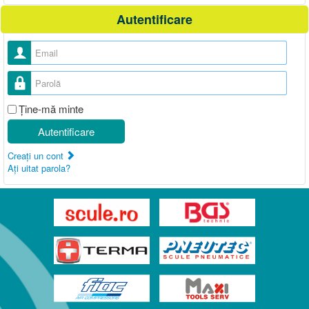
Autentificare
Nume utilizator
Parolă
Ţine-mă minte
Autentificare
Creaţi un cont
Aţi uitat parola?