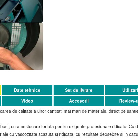
Date tehnice
Set de livrare
Utilizar
Video
Accesorii
Review-u
rea de calitate a unor cantitati mai mari de materiale, direct pe sant
ust, cu amestecare fortata pentru exigente profesionale ridicate. Cu 
ale cu vascozitate scazuta si ridicata, cu rezultate deosebite si in caz