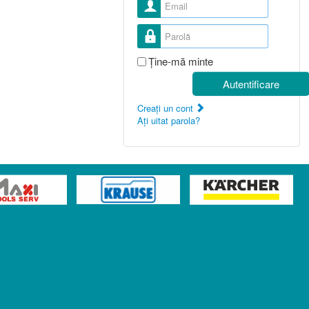
Nume utilizator
Parolă
Ţine-mă minte
Autentificare
Creaţi un cont
Aţi uitat parola?