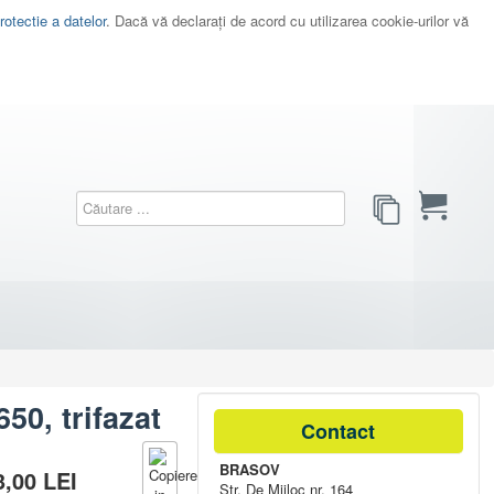
rotectie a datelor
. Dacă vă declaraţi de acord cu utilizarea cookie-urilor vă
50, trifazat
Contact
BRASOV
3,00
LEI
Str. De Mijloc nr. 164