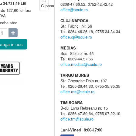
A:
34.721,49
LEI
0268-47.66.52, 0752-42.42.42
office@scule.ro
rde 127,60 lei fara
TVA
CLUJ-NAPOCA
reaba stoc
Str. Fabricii Nr. 56
Tel. 0264-46.26.18, 0755-34.34.34
office.cj@scule.ro
auga in cos
MEDIAS
Sos. Sibiului nr. 45
Tel. 0369-44.57.66
office.medias@scule.ro
TARGU MURES
Str. Gheorghe Doja nr. 107
Tel. 0265-26.44.33, 0755-35.35.35
office.ms@scule.ro
TIMISOARA
B-dul Liviu Rebreanu nr. 15
Tel. 0256-47.80.64, 0755-07.22.10
office.tm@scule.ro
Luni-Vineri: 8:00-17:00