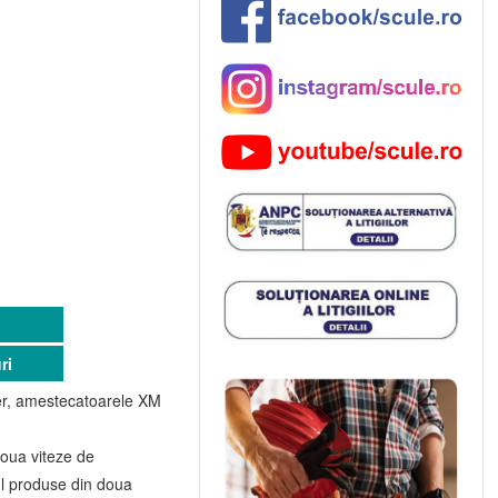
i
ri
ier, amestecatoarele XM
doua viteze de
ul produse din doua