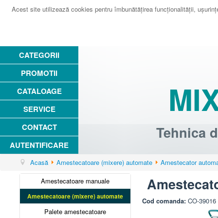
Acest site utilizează cookies pentru îmbunătăţirea funcţionalităţii, uşurinţei
CATEGORII
PROMOTII
MI
CATALOAGE
SERVICE
CONTACT
Tehnica d
AUTENTIFICARE
Acasă
Amestecatoare (mixere) automate
Amestecator automat
Amestecator
Amestecatoare manuale
Amestecatoare (mixere) automate
Cod comanda:
CO-39016
Palete amestecatoare