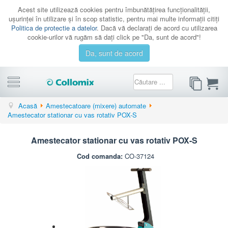
Acest site utilizează cookies pentru îmbunătăţirea funcţionalităţii,
uşurinţei în utilizare şi în scop statistic, pentru mai multe informaţii citiţi
Politica de protectie a datelor
. Dacă vă declaraţi de acord cu utilizarea
cookie-urilor vă rugăm să daţi click pe "Da, sunt de acord"!
Da, sunt de acord
CATEGORII
Acasă
Amestecatoare (mixere) automate
Amestecator stationar cu vas rotativ POX-S
PROMOTII
CATALOAGE
Amestecator stationar cu vas rotativ POX-S
SERVICE
Cod comanda:
CO-37124
CONTACT
AUTENTIFICARE