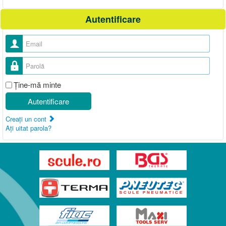
Autentificare
Nume utilizator
Parolă
Ţine-mă minte
Autentificare
Creaţi un cont
Aţi uitat parola?