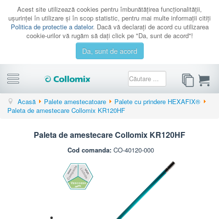
Acest site utilizează cookies pentru îmbunătăţirea funcţionalităţii,
uşurinţei în utilizare şi în scop statistic, pentru mai multe informaţii citiţi
Politica de protectie a datelor
. Dacă vă declaraţi de acord cu utilizarea
cookie-urilor vă rugăm să daţi click pe "Da, sunt de acord"!
Da, sunt de acord
CATEGORII
Acasă
Palete amestecatoare
Palete cu prindere HEXAFIX®
Paleta de amestecare Collomix KR120HF
PROMOTII
CATALOAGE
Paleta de amestecare Collomix KR120HF
SERVICE
Cod comanda:
CO-40120-000
CONTACT
AUTENTIFICARE