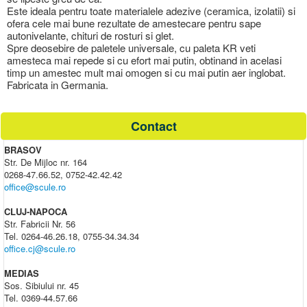
Este ideala pentru toate materialele adezive (ceramica, izolatii) si
ofera cele mai bune rezultate de amestecare pentru sape
autonivelante, chituri de rosturi si glet.
Spre deosebire de paletele universale, cu paleta KR veti
amesteca mai repede si cu efort mai putin, obtinand in acelasi
timp un amestec mult mai omogen si cu mai putin aer inglobat.
Fabricata in Germania.
Contact
BRASOV
Str. De Mijloc nr. 164
0268-47.66.52, 0752-42.42.42
office@scule.ro
CLUJ-NAPOCA
Str. Fabricii Nr. 56
Tel. 0264-46.26.18, 0755-34.34.34
office.cj@scule.ro
MEDIAS
Sos. Sibiului nr. 45
Tel. 0369-44.57.66