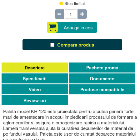
Stoc limitat
Adauga in cos
Compara produs
Descriere
Pachete promo
Specificatii
Documente
Video
Produse compatibile
Review-uri
Paleta model KR 120 este proiectata pentru a putea genera forte
mari de amestecare in scopul impiedicarii procesului de formare a
aglomerarilor si asigura o omogenizare rapida a materialului.
Lamela transversala ajuta la curatirea depunerilor de material de
pe fundul vasului. Paleta este usor de curatat deoarece materialul
se lipeste greu de ea.