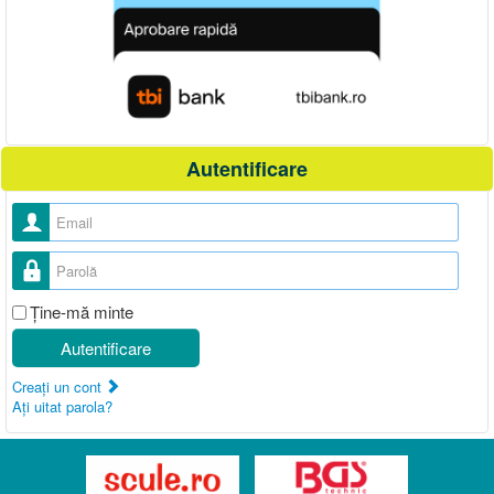
Autentificare
Nume utilizator
Parolă
Ţine-mă minte
Autentificare
Creaţi un cont
Aţi uitat parola?