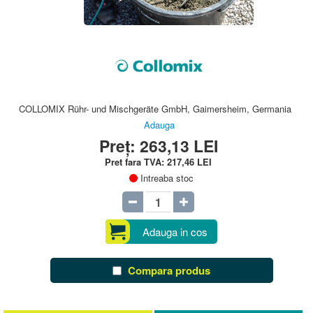
COLLOMIX Rühr- und Mischgeräte GmbH, Gaimersheim, Germania
Adauga
Preț:
263,13
LEI
Pret fara TVA:
217,46
LEI
Intreaba stoc
Adauga in cos
Compara produs