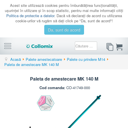
Acest site utilizează cookies pentru îmbunătăţirea funcţionalităţii,
uşurinţei în utilizare şi în scop statistic, pentru mai multe informaţii citiţi
Politica de protectie a datelor
. Dacă vă declaraţi de acord cu utilizarea
cookie-urilor vă rugăm să daţi click pe "Da, sunt de acord"!
Da, sunt de acord
CATEGORII
Acasă
Palete amestecatoare
Palete cu prindere M14
Paleta de amestecare MK 140 M
PROMOTII
CATALOAGE
Paleta de amestecare MK 140 M
SERVICE
Cod comanda:
CO-41749-000
CONTACT
AUTENTIFICARE