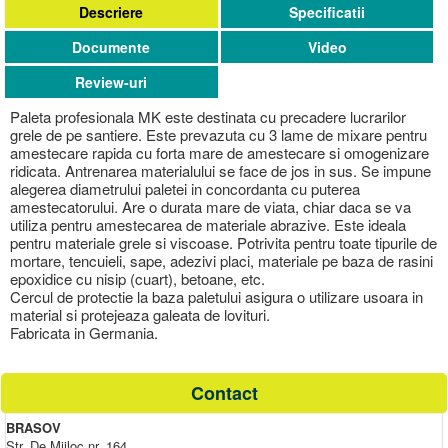
Descriere
Specificatii
Documente
Video
Review-uri
Paleta profesionala MK este destinata cu precadere lucrarilor
grele de pe santiere. Este prevazuta cu 3 lame de mixare pentru
amestecare rapida cu forta mare de amestecare si omogenizare
ridicata. Antrenarea materialului se face de jos in sus. Se impune
alegerea diametrului paletei in concordanta cu puterea
amestecatorului. Are o durata mare de viata, chiar daca se va
utiliza pentru amestecarea de materiale abrazive. Este ideala
pentru materiale grele si viscoase. Potrivita pentru toate tipurile de
mortare, tencuieli, sape, adezivi placi, materiale pe baza de rasini
epoxidice cu nisip (cuart), betoane, etc.
Cercul de protectie la baza paletului asigura o utilizare usoara in
material si protejeaza galeata de lovituri.
Fabricata in Germania.
Contact
BRASOV
Str. De Mijloc nr. 164