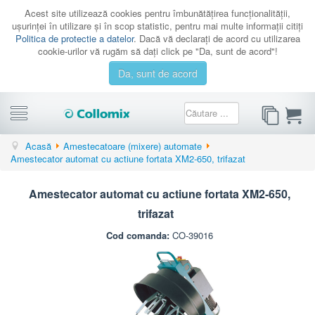
Acest site utilizează cookies pentru îmbunătăţirea funcţionalităţii,
uşurinţei în utilizare şi în scop statistic, pentru mai multe informaţii citiţi
Politica de protectie a datelor
. Dacă vă declaraţi de acord cu utilizarea
cookie-urilor vă rugăm să daţi click pe "Da, sunt de acord"!
Da, sunt de acord
CATEGORII
Acasă
Amestecatoare (mixere) automate
Amestecator automat cu actiune fortata XM2-650, trifazat
PROMOTII
CATALOAGE
Amestecator automat cu actiune fortata XM2-650,
SERVICE
trifazat
CONTACT
Cod comanda:
CO-39016
AUTENTIFICARE