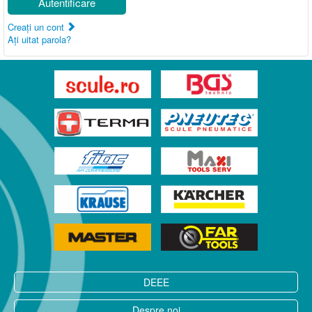
Autentificare
Creaţi un cont
Aţi uitat parola?
DEEE
Despre noi