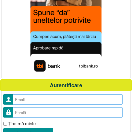
Autentificare
Nume utilizator
Parolă
Ţine-mă minte