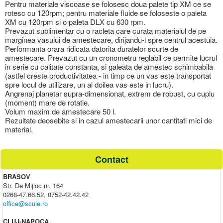
Pentru materiale viscoase se folosesc doua palete tip XM ce se
rotesc cu 120rpm; pentru materiale fluide se foloseste o paleta
XM cu 120rpm si o paleta DLX cu 630 rpm.
Prevazut suplimentar cu o racleta care curata materialul de pe
marginea vasului de amestecare, dirijandu-l spre centrul acestuia.
Performanta orara ridicata datorita duratelor scurte de
amestecare. Prevazut cu un cronometru reglabil ce permite lucrul
in serie cu calitate constanta, si galeata de amestec schimbabila
(astfel creste productivitatea - in timp ce un vas este transportat
spre locul de utilizare, un al doilea vas este in lucru).
Angrenaj planetar supra-dimensionat, extrem de robust, cu cuplu
(moment) mare de rotatie.
Volum maxim de amestecare 50 l.
Rezultate deosebite si in cazul amestecarii unor cantitati mici de
material.
Contact
BRASOV
Str. De Mijloc nr. 164
0268-47.66.52, 0752-42.42.42
office@scule.ro
CLUJ-NAPOCA