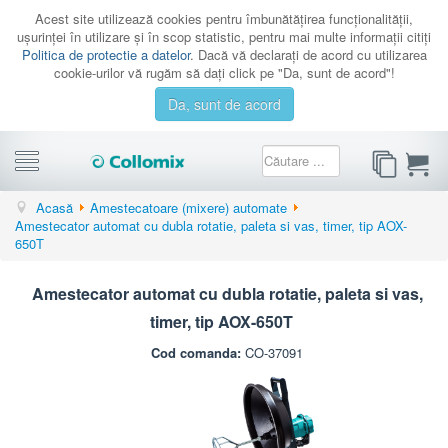
Acest site utilizează cookies pentru îmbunătăţirea funcţionalităţii,
uşurinţei în utilizare şi în scop statistic, pentru mai multe informaţii citiţi
Politica de protectie a datelor
. Dacă vă declaraţi de acord cu utilizarea
cookie-urilor vă rugăm să daţi click pe "Da, sunt de acord"!
Da, sunt de acord
CATEGORII
Acasă
Amestecatoare (mixere) automate
Amestecator automat cu dubla rotatie, paleta si vas, timer, tip AOX-
PROMOTII
650T
CATALOAGE
Amestecator automat cu dubla rotatie, paleta si vas,
SERVICE
timer, tip AOX-650T
CONTACT
Cod comanda:
CO-37091
AUTENTIFICARE