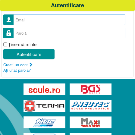
Autentificare
Nume utilizator
Parolă
Ţine-mă minte
Autentificare
Creaţi un cont
Aţi uitat parola?