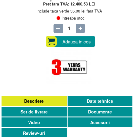
Pret fara TVA:
12.400,53
LEI
Include taxa verde 35,00 lei fara TVA
Intreaba stoc
Adauga in cos
Descriere
Date tehnice
Set de livrare
Documente
Video
Accesorii
Review-uri