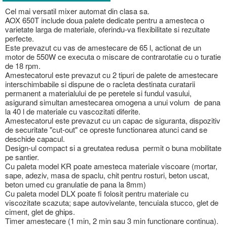
Cel mai versatil mixer automat din clasa sa.
AOX 650T include doua palete dedicate pentru a amesteca o
varietate larga de materiale, oferindu-va flexibilitate si rezultate
perfecte.
Este prevazut cu vas de amestecare de 65 l, actionat de un
motor de 550W ce executa o miscare de contrarotatie cu o turatie
de 18 rpm.
Amestecatorul este prevazut cu 2 tipuri de palete de amestecare
interschimbabile si dispune de o racleta destinata curatarii
permanent a materialului de pe peretele si fundul vasului,
asigurand simultan amestecarea omogena a unui volum de pana
la 40 l de materiale cu vascozitati diferite.
Amestecatorul este prevazut cu un capac de siguranta, dispozitiv
de securitate "cut-out" ce opreste functionarea atunci cand se
deschide capacul.
Design-ul compact si a greutatea redusa permit o buna mobilitate
pe santier.
Cu paleta model KR poate amesteca materiale viscoare (mortar,
sape, adeziv, masa de spaclu, chit pentru rosturi, beton uscat,
beton umed cu granulatie de pana la 8mm)
Cu paleta model DLX poate fi folosit pentru materiale cu
viscozitate scazuta; sape autovivelante, tencuiala stucco, glet de
ciment, glet de ghips.
Timer amestecare (1 min, 2 min sau 3 min functionare continua).