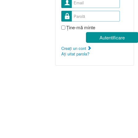
Nume utilizator
Parolă
Ţine-mă minte
Autentificare
Creaţi un cont
Aţi uitat parola?