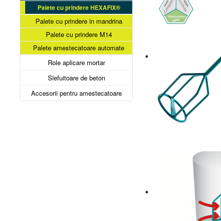
Palete cu prindere HEXAFIX®
Palete cu prindere in mandrina
Palete cu prindere M14
Palete amestecatoare automate
Role aplicare mortar
Slefuitoare de beton
Accesorii pentru amestecatoare