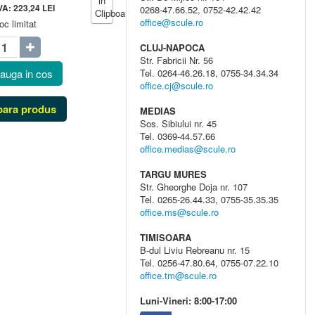
TVA:
223,24
LEI
0268-47.66.52, 0752-42.42.42
office@scule.ro
oc limitat
CLUJ-NAPOCA
Str. Fabricii Nr. 56
auga in cos
Tel. 0264-46.26.18, 0755-34.34.34
office.cj@scule.ro
ara produs
MEDIAS
Sos. Sibiului nr. 45
Tel. 0369-44.57.66
office.medias@scule.ro
TARGU MURES
Str. Gheorghe Doja nr. 107
Tel. 0265-26.44.33, 0755-35.35.35
office.ms@scule.ro
TIMISOARA
B-dul Liviu Rebreanu nr. 15
Tel. 0256-47.80.64, 0755-07.22.10
office.tm@scule.ro
Luni-Vineri: 8:00-17:00