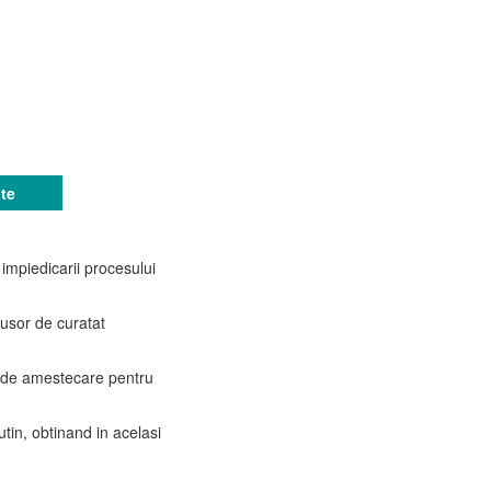
te
impiedicarii procesului
 usor de curatat
te de amestecare pentru
tin, obtinand in acelasi