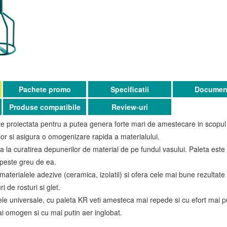
Pachete promo
Specificatii
Documen
Produse compatibile
Review-uri
 proiectata pentru a putea genera forte mari de amestecare in scopul 
or si asigura o omogenizare rapida a materialului.
a la curatirea depunerilor de material de pe fundul vasului. Paleta este
ipeste greu de ea.
 materialele adezive (ceramica, izolatii) si ofera cele mai bune rezulta
i de rosturi si glet.
le universale, cu paleta KR veti amesteca mai repede si cu efort mai pu
i omogen si cu mai putin aer inglobat.