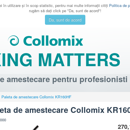
 în utilizare şi în scop statistic, pentru mai multe informaţii citiţi
Politica de p
rugăm să daţi click pe "Da, sunt de acord"!
Da, sunt de acord
XING MATTERS
e amestecare pentru profesionisti
Paleta de amestecare Collomix KR160HF
leta de amestecare Collomix KR16
-000
270