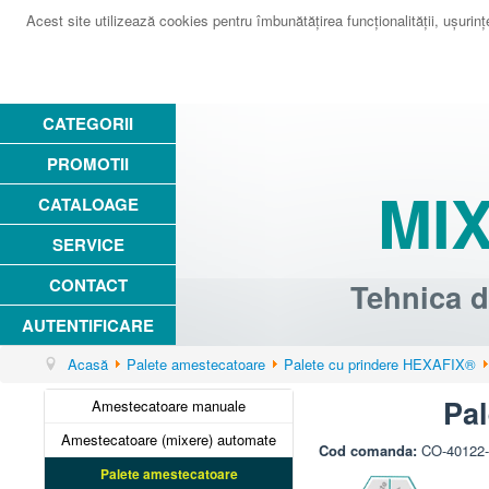
Acest site utilizează cookies pentru îmbunătăţirea funcţionalităţii, uşurinţei
CATEGORII
PROMOTII
MI
CATALOAGE
SERVICE
CONTACT
Tehnica d
AUTENTIFICARE
Acasă
Palete amestecatoare
Palete cu prindere HEXAFIX®
Pa
Amestecatoare manuale
Amestecatoare (mixere) automate
Cod comanda:
CO-40122
Palete amestecatoare