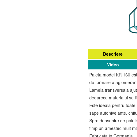
Descriere
Video
Paleta model KR 160 este
de formare a aglomeraril
Lamela transversala ajut
deoarece materialul se l
Este ideala pentru toate
sape autonivelante, chitur
Spre deosebire de palete
timp un amestec mult ma
Fabricata in Germania.