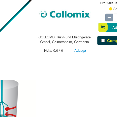
Pret fara 
St
Ad
COLLOMIX Rühr- und Mischgeräte
Comp
GmbH, Gaimersheim, Germania
Nota:
0.0
/
0
Adauga