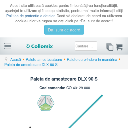
Acest site utilizează cookies pentru îmbunătăţirea funcţionalităţii,
uşurinţei în utilizare şi în scop statistic, pentru mai multe informaţii citiţi
Politica de protectie a datelor
. Dacă vă declaraţi de acord cu utilizarea
cookie-urilor vă rugăm să daţi click pe "Da, sunt de acord"!
Da, sunt de acord
CATEGORII
Acasă
Palete amestecatoare
Palete cu prindere in mandrina
Paleta de amestecare DLX 90 S
PROMOTII
CATALOAGE
Paleta de amestecare DLX 90 S
SERVICE
Cod comanda:
CO-40128-000
CONTACT
AUTENTIFICARE