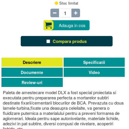
Stoc limitat
Adauga in cos
Compara produs
Descriere
Specificatii
Documente
Video
Review-uri
Paleta de amestecare model DLX a fost special proiectata si
executata pentru prepararea perfecta a mortarelor subtiri
destinate fixarii/cementarii blocurilor de BCA. Prevazuta cu doua
lamele-turbina,fixate una deasupra celeilalte, va genera o
fluidizare puternica a materialului pentru a preveni formarea de
aglomerari. Ideala pentru sape autonivelante, materiale lichide,
adezivi in pat subtire, diversi compusi de nivelare, acoperiri
lichide, etc.