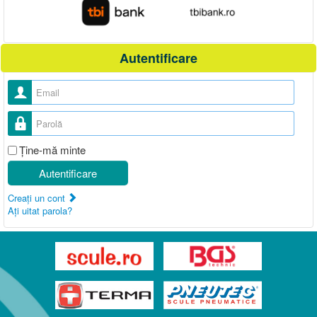
Autentificare
Nume utilizator
Parolă
Ţine-mă minte
Autentificare
Creaţi un cont
Aţi uitat parola?