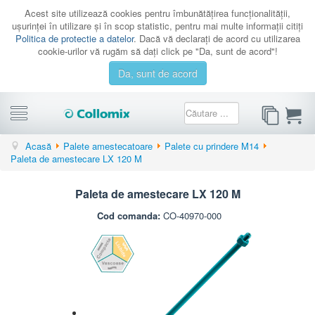
Acest site utilizează cookies pentru îmbunătăţirea funcţionalităţii,
uşurinţei în utilizare şi în scop statistic, pentru mai multe informaţii citiţi
Politica de protectie a datelor
. Dacă vă declaraţi de acord cu utilizarea
cookie-urilor vă rugăm să daţi click pe "Da, sunt de acord"!
Da, sunt de acord
CATEGORII
Acasă
Palete amestecatoare
Palete cu prindere M14
Paleta de amestecare LX 120 M
PROMOTII
CATALOAGE
Paleta de amestecare LX 120 M
SERVICE
Cod comanda:
CO-40970-000
CONTACT
AUTENTIFICARE