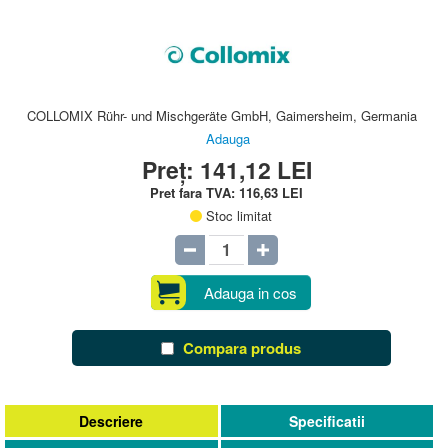
COLLOMIX Rühr- und Mischgeräte GmbH, Gaimersheim, Germania
Adauga
Preț:
141,12
LEI
Pret fara TVA:
116,63
LEI
Stoc limitat
Adauga in cos
Compara produs
Descriere
Specificatii