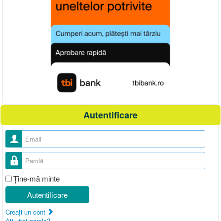
Autentificare
Nume utilizator
Parolă
Ţine-mă minte
Autentificare
Creaţi un cont
Aţi uitat parola?