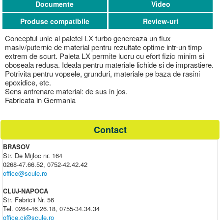
Documente
Video
Produse compatibile
Review-uri
Conceptul unic al paletei LX turbo genereaza un flux
masiv/puternic de material pentru rezultate optime intr-un timp
extrem de scurt. Paleta LX permite lucru cu efort fizic minim si
oboseala redusa. Ideala pentru materiale lichide si de imprastiere.
Potrivita pentru vopsele, grunduri, materiale pe baza de rasini
epoxidice, etc.
Sens antrenare material: de sus in jos.
Fabricata in Germania
Contact
BRASOV
Str. De Mijloc nr. 164
0268-47.66.52, 0752-42.42.42
office@scule.ro
CLUJ-NAPOCA
Str. Fabricii Nr. 56
Tel. 0264-46.26.18, 0755-34.34.34
office.cj@scule.ro