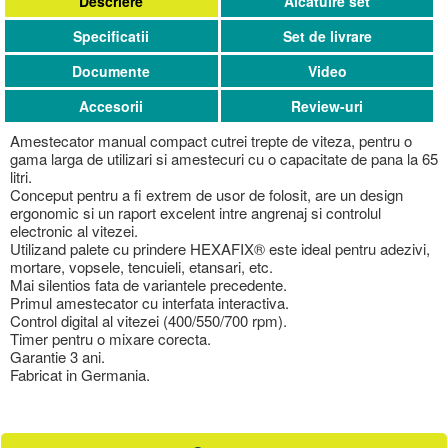
Descriere
Alcatuire set
Specificatii
Set de livrare
Documente
Video
Accesorii
Review-uri
Amestecator manual compact cutrei trepte de viteza, pentru o
gama larga de utilizari si amestecuri cu o capacitate de pana la 65
litri.
Conceput pentru a fi extrem de usor de folosit, are un design
ergonomic si un raport excelent intre angrenaj si controlul
electronic al vitezei.
Utilizand palete cu prindere HEXAFIX® este ideal pentru adezivi,
mortare, vopsele, tencuieli, etansari, etc.
Mai silentios fata de variantele precedente.
Primul amestecator cu interfata interactiva.
Control digital al vitezei (400/550/700 rpm).
Timer pentru o mixare corecta.
Garantie 3 ani.
Fabricat in Germania.