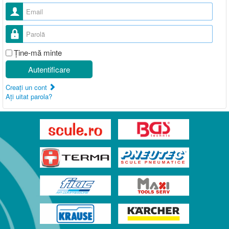
Nume utilizator
Parolă
Ţine-mă minte
Autentificare
Creaţi un cont
Aţi uitat parola?