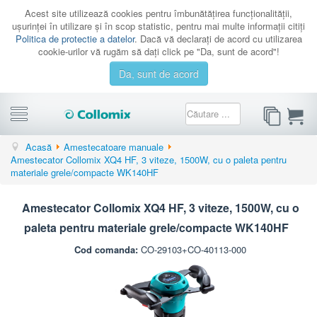
Acest site utilizează cookies pentru îmbunătăţirea funcţionalităţii,
uşurinţei în utilizare şi în scop statistic, pentru mai multe informaţii citiţi
Politica de protectie a datelor
. Dacă vă declaraţi de acord cu utilizarea
cookie-urilor vă rugăm să daţi click pe "Da, sunt de acord"!
Da, sunt de acord
CATEGORII
Acasă
Amestecatoare manuale
Amestecator Collomix XQ4 HF, 3 viteze, 1500W, cu o paleta pentru
PROMOTII
materiale grele/compacte WK140HF
CATALOAGE
Amestecator Collomix XQ4 HF, 3 viteze, 1500W, cu o
SERVICE
paleta pentru materiale grele/compacte WK140HF
CONTACT
Cod comanda:
CO-29103+CO-40113-000
AUTENTIFICARE