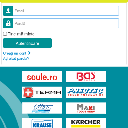
Nume utilizator
Parolă
Ţine-mă minte
Autentificare
Creaţi un cont
Aţi uitat parola?