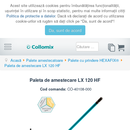
Acest site utilizează cookies pentru îmbunătăţirea funcţionalităţii,
uşurinţei în utilizare şi în scop statistic, pentru mai multe informaţii citiţi
Politica de protectie a datelor
. Dacă vă declaraţi de acord cu utilizarea
cookie-urilor vă rugăm să daţi click pe "Da, sunt de acord"!
Da, sunt de acord
CATEGORII
Acasă
Palete amestecatoare
Palete cu prindere HEXAFIX®
Paleta de amestecare LX 120 HF
PROMOTII
CATALOAGE
Paleta de amestecare LX 120 HF
SERVICE
Cod comanda:
CO-40108-000
CONTACT
AUTENTIFICARE