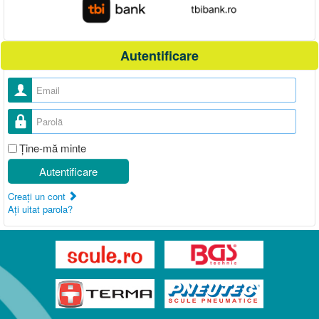
Autentificare
Nume utilizator
Parolă
Ţine-mă minte
Autentificare
Creaţi un cont
Aţi uitat parola?