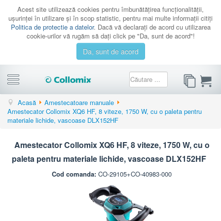
Acest site utilizează cookies pentru îmbunătăţirea funcţionalităţii,
uşurinţei în utilizare şi în scop statistic, pentru mai multe informaţii citiţi
Politica de protectie a datelor
. Dacă vă declaraţi de acord cu utilizarea
cookie-urilor vă rugăm să daţi click pe "Da, sunt de acord"!
Da, sunt de acord
CATEGORII
Acasă
Amestecatoare manuale
Amestecator Collomix XQ6 HF, 8 viteze, 1750 W, cu o paleta pentru
PROMOTII
materiale lichide, vascoase DLX152HF
CATALOAGE
Amestecator Collomix XQ6 HF, 8 viteze, 1750 W, cu o
SERVICE
paleta pentru materiale lichide, vascoase DLX152HF
CONTACT
Cod comanda:
CO-29105+CO-40983-000
AUTENTIFICARE