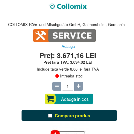
COLLOMIX Rühr- und Mischgeräte GmbH, Gaimersheim, Germania
Adauga
Preț:
3.671,16
LEI
Pret fara TVA:
3.034,02
LEI
Include taxa verde 8,00 lei fara TVA
Intreaba stoc
Adauga in cos
Compara produs