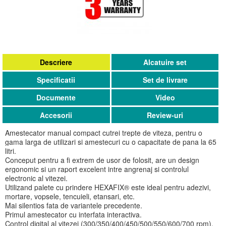
Descriere
Alcatuire set
Specificatii
Set de livrare
Documente
Video
Accesorii
Review-uri
Amestecator manual compact cutrei trepte de viteza, pentru o
gama larga de utilizari si amestecuri cu o capacitate de pana la 65
litri.
Conceput pentru a fi extrem de usor de folosit, are un design
ergonomic si un raport excelent intre angrenaj si controlul
electronic al vitezei.
Utilizand palete cu prindere HEXAFIX® este ideal pentru adezivi,
mortare, vopsele, tencuieli, etansari, etc.
Mai silentios fata de variantele precedente.
Primul amestecator cu interfata interactiva.
Control digital al vitezei (300/350/400/450/500/550/600/700 rpm).